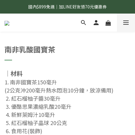
國內$899免運｜加LINE好友領70元優惠券
國內$899免運｜加LINE好友領70元優惠券
訂單滿$1,200｜送好日隨行冷水瓶 (贈完為止)
國內$899免運｜加LINE好友領70元優惠券
南非乳酸國寶茶
｜材料
1. 南非國寶茶150毫升
(2公克沖200毫升熱水悶泡10分鐘，放涼備用)
2. 紅石榴柚子醬30毫升
3. 優酪思果濃縮乳酸20毫升
4. 新鮮萊姆汁10毫升
5. 紅石榴柚子晶球 20公克
6. 食用花(裝飾)