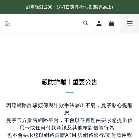
訂單滿$1,200｜送好日隨行冷水瓶 (贈完為止)
國內$899免運｜加LINE好友領70元優惠券
國內$899免運｜加LINE好友領70元優惠券
嚴防詐騙｜重要公告
因應網路詐騙頻傳與詐欺手法層出不窮，曼寧貼心提醒
您：
曼寧官方販售網路平台，不會以任何理由要求您提供信
用卡或任何付款資訊及其他核對個資行為，
也不會要求您以網路實體ATM 與網路銀行/支付應用程