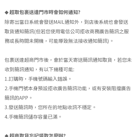
超取包裹送達門市時會如何通知
?
◆
除寄出當日系統會發送
MAIL
通知外，到店後系統也會發送
取貨通知簡訊
(
但若您使用電信公司拒收商務廣告簡訊之服
務或長時間未開機，可能導致無法接收通知簡訊
)
。
包裹送達超商門市後，會於當天寄送簡訊通知取貨，若您未
收到簡訊通知，有以下幾種可能
:
1.
訂購時，手機號碼輸入錯誤。
2.
手機門號本身預設拒收廣告簡訊功能，或有安裝阻擋廣告
簡訊的
APP
。
3.
發送簡訊時，您所在的地點收訊不穩定。
4.
手機簡訊儲存容量已滿。
超商取貨忘記領取怎麼辦
?
◆