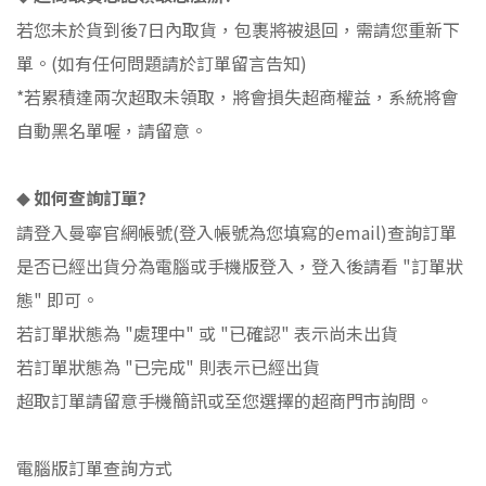
若您未於貨到後
7
日內取貨，包裹將被退回，需請您重新下
單。
(
如有任何問題請於訂單留言告知
)
*
若累積達兩次超取未領取，將會損失超商權益，系統將會
自動黑名單喔，請留意。
如何查詢訂單
?
◆
請登入曼寧官網帳號
(
登入帳號為您填寫的
email)
查詢訂單
是否已經出貨分為電腦或手機版登入，登入後請看
"
訂單狀
態
"
即可。
若訂單狀態為
"
處理中
"
或
"
已確認
"
表示尚未出貨
若訂單狀態為
"
已完成
"
則表示已經出貨
超取訂單請留意手機簡訊或至您選擇的超商門市詢問。
電腦版訂單查詢方式