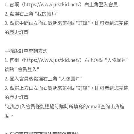
1.
官網（
https://www.justkid.net/
）右上角
登入會員
2.
點選右上角
"
我的帳戶
"
3.
點選中間由左而右數起來第
4
個
"
訂單
"
，即可看到您完整
的歷史訂單
手機版訂單查詢方式
1.
官網（
https://www.justkid.net/
）右上角點
"
人像圖片
"
後點
"
會員登入
"
2.
登入會員後點選右上角
"
人像圖片
"
3.
點選上方由左而右數起來第
4
個
"
訂單
"
，即可看到您完整
的歷史訂單
*
若無加入會員僅能透過訂購時所填寫的
email
查詢出貨進
度。