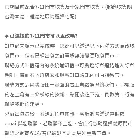
官網目前配合
7-11
門市取貨及全家門市取貨。(超商取貨限
台灣本島，離島地區請選擇宅配)
已選擇的
7-11
門市可以更改嗎
?
◆
訂單尚未顯示已完成時，您都可以透過以下兩種方式更改取
貨門市，但若已經出貨之訂單恕無法變更取貨門市。
聯絡方式
1-
信箱內的系統通知信中可點選訂單連結進入訂單
明細，畫面右下角店家和顧客訂單通訊內可直接留言。
聯絡方式
2-
電腦版任一畫面的右上角點選聯絡我們，手機版
的左上角有三條橫線的按鈕，點開後往下拉，倒數第二行有
聯絡我們的連結。
※
寄出包裹後，若遇到門市關轉，客服將會透過電話或
email
與您聯繫，若聯繫不上您，會自行協助選擇離原門市
較近之超商配送
/
若已被退回則需另外重新下單。