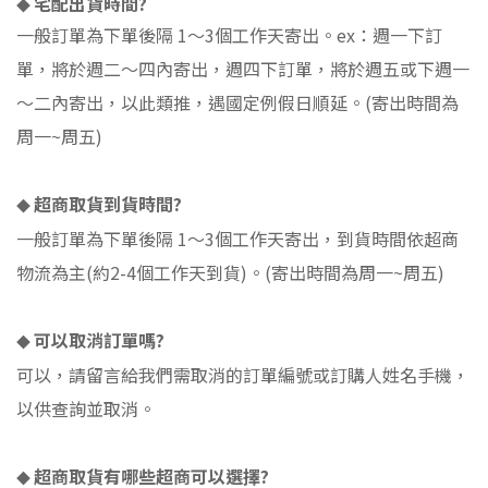
宅配出貨時間
?
◆
一般訂單為下單後隔
1
～
3
個工作天寄出。
ex
：週一下訂
單，將於週二～四內寄出，週四下訂單，將於週五或下週一
～二內寄出，以此類推，遇國定例假日順延。
(
寄出時間為
周一
~
周五
)
超商取貨到貨時間
?
◆
一般訂單為下單後隔
1
～
3
個工作天寄出，到貨時間依超商
物流為主(約2-4個工作天到貨)。
(
寄出時間為周一
~
周五
)
可以取消訂單嗎
?
◆
可以，請留言給我們需取消的訂單編號或訂購人姓名手機，
以供查詢並取消。
超商取貨有哪些超商可以選擇
?
◆