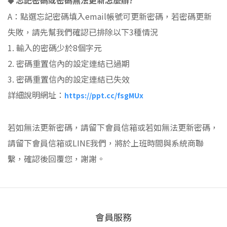
忘記密碼或密碼無法更新怎麼辦
?
◆
A
：點選忘記密碼填入
email
帳號可更新密碼，若密碼更新
失敗，請先幫我們確認已排除以下
3
種情況
1.
輸入的密碼少於
8
個字元
2.
密碼重置信內的設定連結已過期
3.
密碼重置信內的設定連結已失效
詳細說明網址：
https://ppt.cc/fsgMUx
若如無法更新密碼，請留下會員信箱或
若如無法更新密碼，
請留下會員信箱或LINE我們
，
將於上班時間與系統商聯
繫，確認後回覆您，謝謝。
會員服務