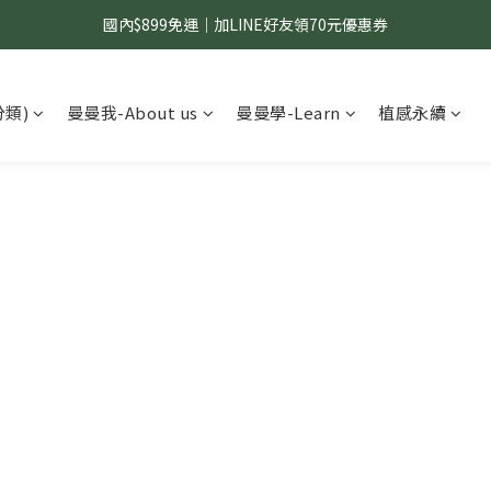
國內$899免運｜加LINE好友領70元優惠券
國內$899免運｜加LINE好友領70元優惠券
訂單滿$1,200｜送好日隨行冷水瓶 (贈完為止)
分類)
曼曼我-About us
曼曼學-Learn
植感永續
國內$899免運｜加LINE好友領70元優惠券