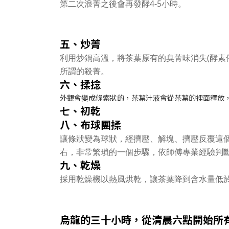
第二次浪菁之後會再發酵4-5小時。
五、炒菁
利用炒鍋高溫，將茶葉原有的臭菁味消失(酵素
所謂的殺菁。
六、揉捻
外觀會變成條索狀的，茶葉汁液會從茶葉的裡面釋放
七、初乾
八、布球團揉
讓條狀變為球狀，經擠壓、解塊、擠壓反覆這個
右，非常繁瑣的一個步驟，依師傅專業經驗判
九、乾燥
採用乾燥機以熱風烘乾，讓茶葉降到含水量低於
烏龍的三十小時，從清晨六點開始所