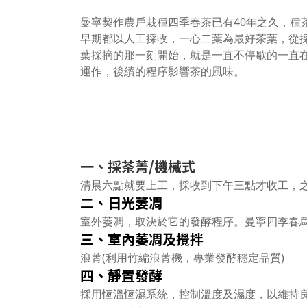
曼寧契作農戶栽種四季春茶已有40年之久，種
早期都以人工採收，一心二葉為最好茶葉，
從
葉採摘的那一刻開始，就是一直不停歇的一直
運作，後續的程序影響茶的風味
。
一、採茶菁/機械式
清晨六點就要上工，採收到下午三點才收工，
二、日光萎凋
室外萎凋，取決於它的發酵程序。曼寧四季春
三、室內
萎凋及攪拌
浪菁(利用竹編浪菁機，專業發酵穩定品質)
四、靜置發酵
採用恆溫恆濕系統，控制溫度及濕度，以維持良