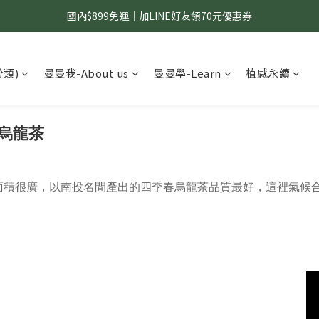
國內$899免運｜加LINE好友領70元優惠券
國內$899免運｜加LINE好友領70元優惠券
訂單滿$1,200｜送好日隨行冷水瓶 (贈完為止)
分類)
曼曼我-About us
曼曼學-Learn
植感永續
國內$899免運｜加LINE好友領70元優惠券
春烏龍茶
面積很廣，以南投名間產出的四季春烏龍茶品質最好，這裡氣候