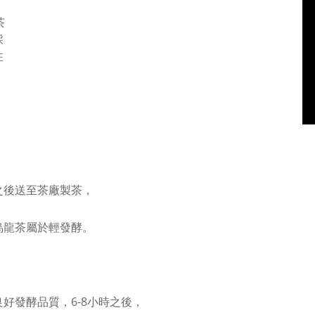
茶
採
在
之後送至茶廠製茶，
烏龍茶屬於輕發酵。
好發酵品質，6-8小時之後，