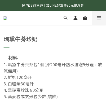
國內$899免運｜加LINE好友領70元優惠券
國內$899免運｜加LINE好友領70元優惠券
訂單滿$1,200｜送好日隨行冷水瓶 (贈完為止)
國內$899免運｜加LINE好友領70元優惠券
瑪黛牛蒡珍奶
｜材料
1. 瑪黛牛蒡茶茶包1個(沖200毫升熱水浸泡5分鐘，放
涼備用)
2. 鮮奶120毫升
3. 白糖漿30毫升
4. 黑糖蜜珍珠 80公克
5. 蕎麥粒或玄米粒少許(裝飾)