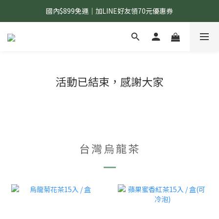
國內$899免運｜加LINE好友領70元優惠券
國內$899免運｜加LINE好友領70元優惠券
訂單滿$1,200｜送好日隨行冷水瓶 (贈完為止)
國內$899免運｜加LINE好友領70元優惠券
活動已結束，感謝大家
台灣烏龍茶