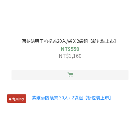
菊花決明子枸杞茶20入/袋 X 2袋組【新包裝上市】
NT$550
NT$1,160
會員獨享