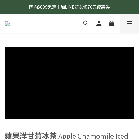
國內$899免運｜加LINE好友領70元優惠券
國內$899免運｜加LINE好友領70元優惠券
訂單滿$1,200｜送好日隨行冷水瓶 (贈完為止)
國內$899免運｜加LINE好友領70元優惠券
蘋果洋甘菊冰茶
Apple Chamomile Iced