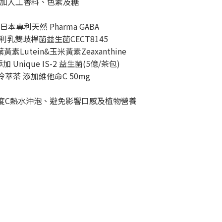
無添加人工香料、色素及糖
日本專利天然 Pharma GABA
專利乳雙歧桿菌益生菌CECT8145
素Lutein&玉米黃素Zeaxanthine
 Unique IS-2 益生菌(5億/茶包)
冷萃茶 添加維他命C 50mg
度C熱水沖泡、避免影響口感及植物營養