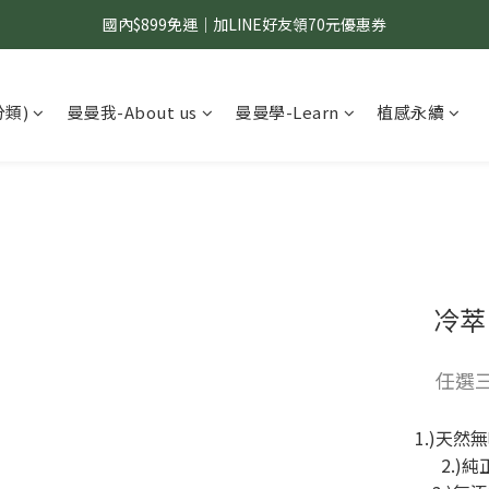
國內$899免運｜加LINE好友領70元優惠券
國內$899免運｜加LINE好友領70元優惠券
訂單滿$1,200｜送好日隨行冷水瓶 (贈完為止)
分類)
曼曼我-About us
曼曼學-Learn
植感永續
國內$899免運｜加LINE好友領70元優惠券
冷萃
任選三
1.)天
2.)