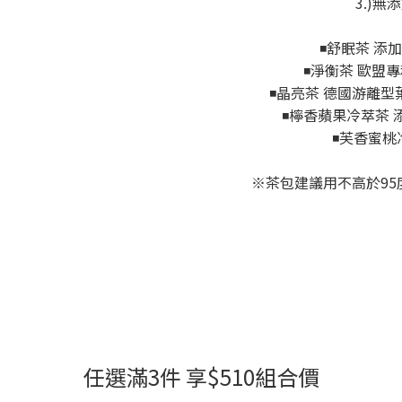
3.)
◾️舒眠茶 添加
◾️淨衡茶 歐盟
◾️晶亮茶 德國游離型葉黃
◾️檸香蘋果冷萃茶 添加
◾️芙香蜜桃
※茶包建議用不高於95
任選滿3件 享$510組合價