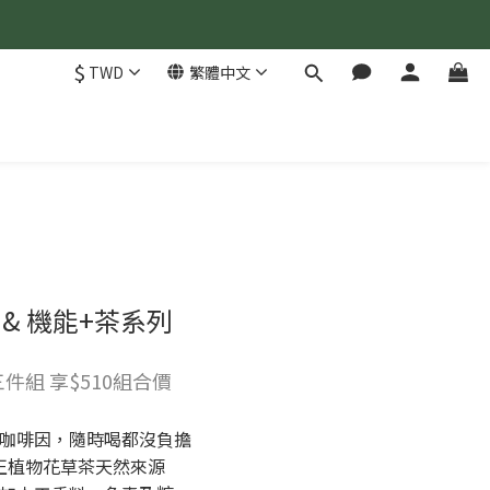
$
TWD
繁體中文
 & 機能+茶系列
件組 享$510組合價
然無咖啡因，隨時喝都沒負擔
純正植物花草茶天然來源