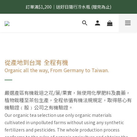
訂單滿$1,200｜送好日隨行冷水瓶 (贈完為止)
國內$899免運｜加LINE好友領70元優惠券
國內$899免運｜加LINE好友領70元優惠券
從產地到台灣 全程有機
Organic all the way, From Germany to Taiwan.
嚴選產區有機栽培之花/葉/果實，
無使用化學肥料及農藥，
植物栽種至茶包生產，
全程依循有機法規規定，取得慈心有
機驗證﹙股﹚公司之有機驗證。
Our organic tea selection use only organic materials
cultivated in unpolluted farms without using any synthetic
fertilizers and pesticides. The whole production process