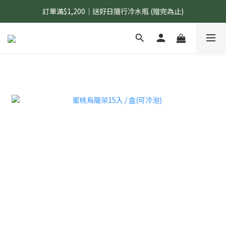
訂單滿$1,200｜送好日隨行冷水瓶 (贈完為止)
國內$899免運｜加LINE好友領70元優惠券
國內$899免運｜加LINE好友領70元優惠券