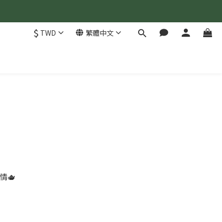
$
TWD
繁體中文
息
情🫖