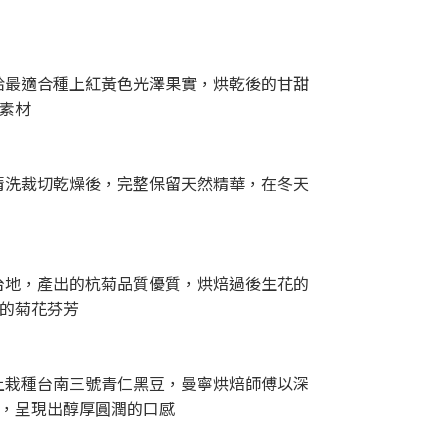
恰最適合種上紅黃色光澤果實，烘乾後的甘甜
素材
清洗裁切乾燥後，完整保留天然精華，在冬天
台地，產出的杭菊品質優質，烘焙過後生花的
的菊花芬芳
上栽種台南三號青仁黑豆，曼寧烘焙師傅以深
，呈現出醇厚圓潤的口感