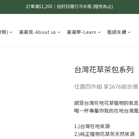
國內$899免運｜加LINE好友領70元優惠券
國內$899免運｜加LINE好友領70元優惠券
分類)
曼曼我-About us
曼曼學-Learn
植感永續
台灣花草茶包系列
任選四件組 享$676組合價
感受台灣在地花草植物的氣
喝一杯專屬你我的在地台灣風
1.)台灣在地來源
2.)純正植物花草茶天然來源