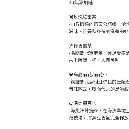
3.)無添加糖
☀️玫瑰紅棗茶
-山丘環繞的苗栗公館鄉，恰
滋味，正是秋冬補氣滋養的好
🍂檸香薑茶
-名間鄉冠軍老薑，經過曼寧
來上暖暖一杯，人間美味
🍁烏龍菊花/菊花茶
-銅鑼鄉九湖村紅棕色的丘陵
青味散去，取而代之的是清甜
🍃深焙黑豆茶
-海風陣陣撫來，在海濱旱地
焙技法，將黑豆香氣完全釋放