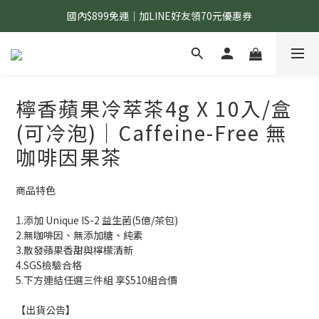
國內$899免運｜加LINE好友領70元優惠券
國內$899免運｜加LINE好友領70元優惠券
訂單滿$1,200｜送好日隨行冷水瓶 (贈完為止)
國內$899免運｜加LINE好友領70元優惠券
檸香蘋果冷萃茶4g X 10入/盒
(可冷泡)｜Caffeine-Free 無
咖啡因果茶
商品特色
1.添加 Unique IS-2 益生菌(5億/茶包)
2.無咖啡因、無添加糖、純素
3.散發蘋果香甜與檸檬清新
4.SGS檢驗合格
5.下方連結任選三件組 享$510組合價
【出貨公告】