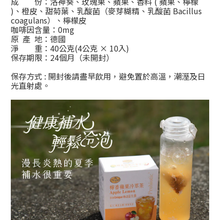
成 份：
洛神葵、玫瑰果、蘋果、香料 ( 蘋果、檸檬
)、橙皮、
甜菊葉、乳酸菌（麥芽糊精、乳酸菌
Bacillus
coagulans
）、
檸檬皮
咖啡因含量：0mg
原 產 地：德國
淨 重：40公克(4公克 × 10入)
保存期限：24個月（未開封）
保存方式 : 開封後請盡早飲用，避免置於高溫，潮溼及日
光直射處。