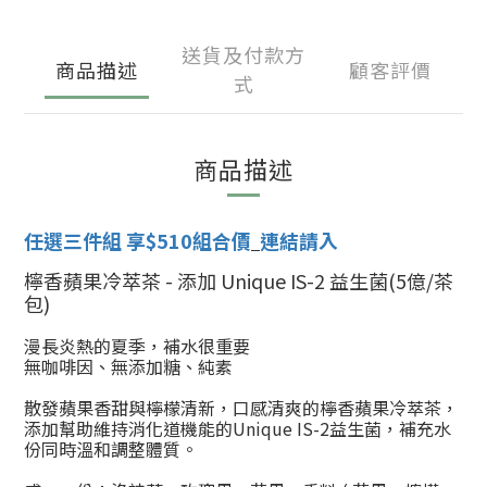
送貨及付款方
商品描述
顧客評價
式
商品描述
任選三件組 享$510組合價
連結請入
檸香蘋果冷萃茶 -
添加 Unique IS-2 益生菌
(5億/茶
包)
漫長炎熱的夏季，
補水很重要
無咖啡因、無添加糖、純素
散發
蘋果香甜與檸檬清新，口感清爽的檸香蘋果冷萃茶，
添加幫助維持消化道機能的Unique IS-2益生菌，補充水
份同時溫和調整體質。