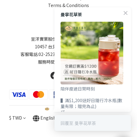
Terms & Conditions
曼寧花草茶
Contact
宣洋實業股份有限公司 / 統編 84747208
10457 台北市南京東路二段76號9樓
客服電話:02-25238800 service@magnet.com.tw
服務時間: 周一到周五9:00-17:00
陪伴度過日常時刻
▌滿$1,200送好日隨行冷水瓶(數
量有限；贈完為止)
🛒
https://shop.magnet.com.tw/pages
$
TWD
English
回覆至 曼寧花草茶
herbal-tea-1