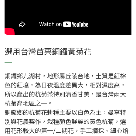
選用台灣苗栗銅鑼黃菊花
銅鑼鄉九湖村，地形屬丘陵台地，土質是紅棕
色的紅壤，為日夜溫度差異大，相對濕度高，
所以產出的杭菊茶特別清香甘美，是台灣兩大
杭菊產地區之一。
銅鑼鄉的杭菊花耕種主要以白色為主，曼寧特
別與花農契作，栽種顏色鮮麗的黃色杭菊，選
用花形較大的第一/二期花，手工摘採、細心焙