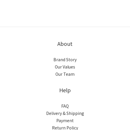
About
Brand Story
Our Values
Our Team
Help
FAQ
Delivery & Shipping
Payment
Return Policy