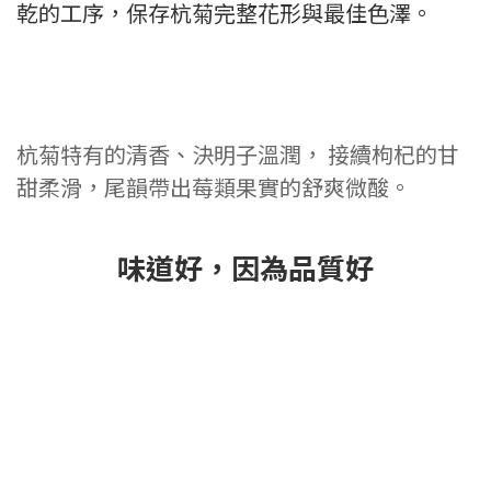
乾的工序，保存杭菊完整花形與最佳色澤。
杭菊特有的清香、決明子溫潤， 接續枸杞的甘
甜柔滑，尾韻帶出莓類果實的舒爽微酸。
味道好，因為品質好