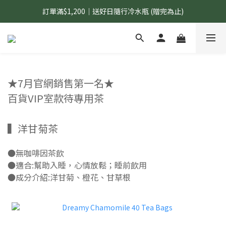
訂單滿$1,200｜送好日隨行冷水瓶 (贈完為止)
國內$899免運｜加LINE好友領70元優惠券
國內$899免運｜加LINE好友領70元優惠券
★7月官網銷售第一名★
百貨VIP室款待專用茶
▍洋甘菊茶
●無咖啡因茶飲
●適合:幫助入睡，心情放鬆；睡前飲用
●成分介紹:洋甘菊、橙花、甘草根