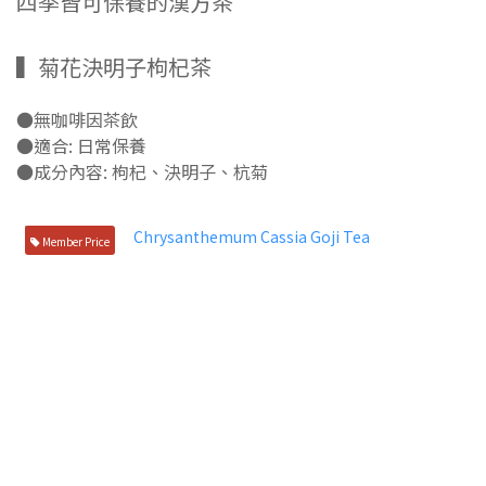
四季皆可保養的漢方茶
▍菊花決明子枸杞茶
●無咖啡因茶飲
●適合: 日常保養
●成分內容: 枸杞、決明子、杭菊
Member Price