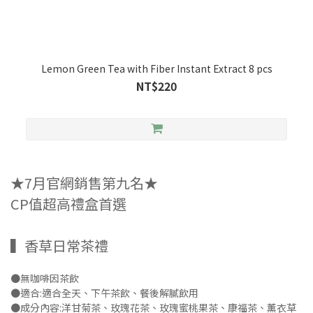
Lemon Green Tea with Fiber Instant Extract 8 pcs
NT$220
★7月官網銷售第九名★
CP值超高禮盒首選
▍香草日常茶禮
●無咖啡因茶飲
●適合:適合全天、下午茶飲、餐後解膩飲用
●成分內容:洋甘菊茶、玫瑰花茶、玫瑰蜜桃果茶、康福茶、薰衣草