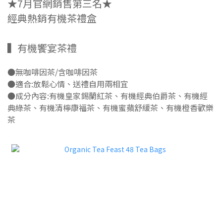
★7月官網銷售第三名★
經典熱銷有機茶禮盒
▍有機饗宴茶禮
●無咖啡因茶/含咖啡因茶
●適合:放鬆心情、送禮自用兩相宜
●成分內容:有機皇家錫蘭紅茶、有機經典伯爵茶、有機經
典綠茶、有機清檸康福茶、有機蜜蘋舒緩茶、有機橙香歡樂
茶