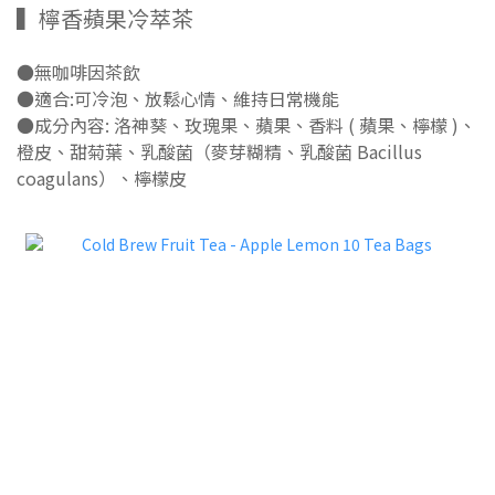
▍檸香蘋果冷萃茶
●無咖啡因茶飲
●適合:可冷泡、放鬆心情、維持日常機能
●成分內容: 洛神葵、玫瑰果、蘋果、香料 ( 蘋果、檸檬 )、
橙皮、甜菊葉、乳酸菌（麥芽糊精、乳酸菌 Bacillus
coagulans）、檸檬皮