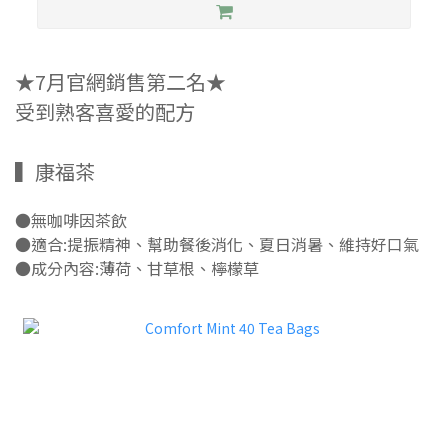
★7月官網銷售第二名★
受到熟客喜愛的配方
▍康福茶
●無咖啡因茶飲
●適合:提振精神、幫助餐後消化、夏日消暑、維持好口氣
●成分內容:薄荷、甘草根、檸檬草