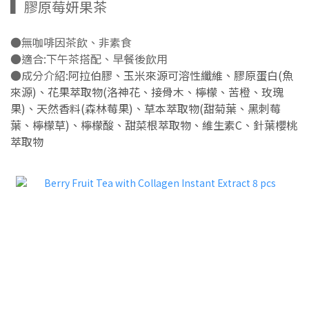
▍膠原莓妍果茶
●無咖啡因茶飲、非素食
●適合:下午茶搭配、早餐後飲用
●成分介紹:
阿拉伯膠、玉米來源可溶性纖維、膠原蛋白(魚
來源)、花果萃取物(洛神花、接骨木、檸檬、苦橙、玫瑰
果)、
天然香料(森林莓果)、草本萃取物(甜菊葉、黑刺莓
葉、
檸檬草)、檸檬酸、甜菜根萃取物、維生素C、
針葉櫻桃
萃取物