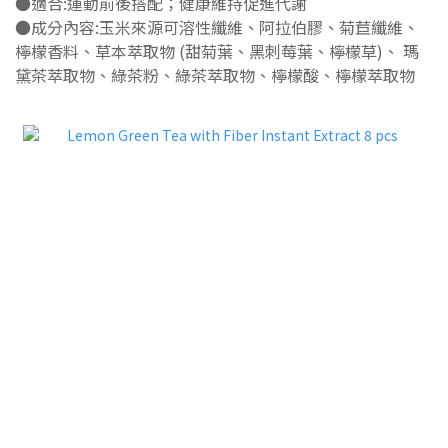
●適合:運動前後搭配；健康維持促進代謝
●成分內容:玉米來源可溶性纖維、阿拉伯膠、菊苣纖維、
檸檬香料、草本萃取物 (甜菊葉、黑刺莓葉、檸檬草)、 瑪
黛茶萃取物、綠茶粉、綠茶萃取物、檸檬酸、檸檬萃取物