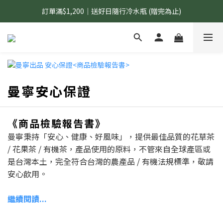
訂單滿$1,200｜送好日隨行冷水瓶 (贈完為止)
國內$899免運｜加LINE好友領70元優惠券
國內$899免運｜加LINE好友領70元優惠券
曼寧安心保證
《商品檢驗報告書
》
曼寧秉持「安心、健康、好風味」，提供最佳品質的花草茶
/ 花果茶 / 有機茶，產品使用的原料，不管來自全球產區或
是台灣本土，完全符合台灣的農產品 / 有機法規標準，敬請
安心飲用。
繼續閱讀...