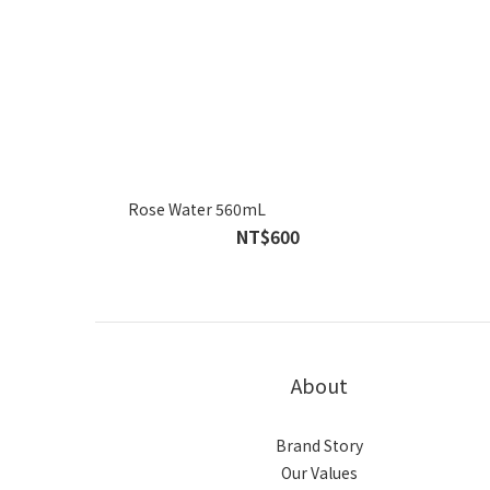
Rose Water 560mL
NT$600
About
Brand Story
Our Values