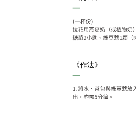
(一杯份)
拉花用燕麥奶（或植物奶）1
糖漿2小匙、綠豆蔻1顆（
《作法》
1. 將水、茶包與綠荳蔻
出，約需5分鐘。