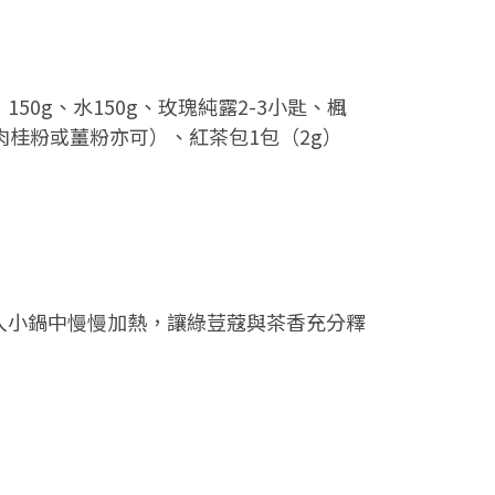
50g、水150g、玫瑰純露2-3小匙、楓
肉桂粉或薑粉亦可）、紅茶包1包（2g）
放入小鍋中慢慢加熱，讓綠荳蔻與茶香充分釋