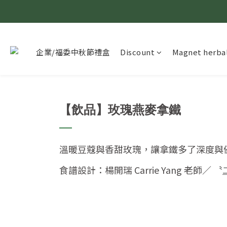
企業/福委中秋節禮盒
Discount
Magnet herbal
【飲品】玫瑰燕麥拿鐵
溫暖豆蔻與香甜玫瑰，讓拿鐵多了深度與
食譜設計：楊開瑞 Carrie Yang 老師／ 〝