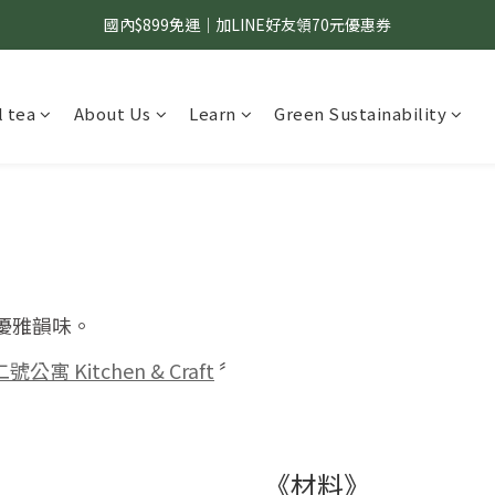
國內$899免運｜加LINE好友領70元優惠券
國內$899免運｜加LINE好友領70元優惠券
訂單滿$1,200｜送好日隨行冷水瓶 (贈完為止)
 tea
About Us
Learn
Green Sustainability
國內$899免運｜加LINE好友領70元優惠券
優雅韻味。
二號公寓 Kitchen & Craft
〞
《材料》