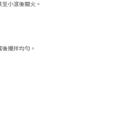
，煮至小滾後關火。
純露後攪拌均勻。