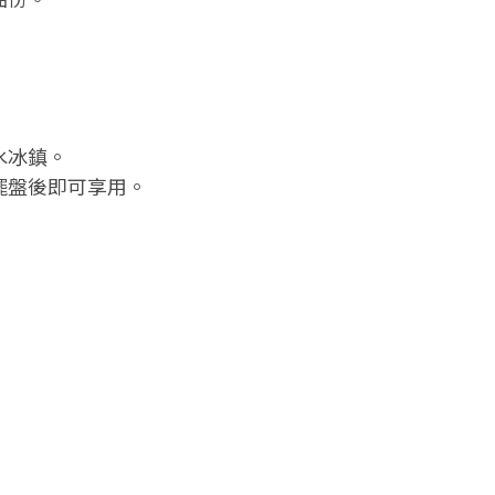
水冰鎮。
別擺盤後即可享用。