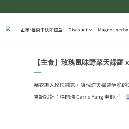
企業/福委中秋節禮盒
Discount
Magnet herbal
【主食】玫瑰風味野菜天婦羅 x
麵衣調入玫瑰純露，讓現炸天婦羅酥脆的
食譜設計：楊開瑞 Carrie Yang 老師／ 〝
二