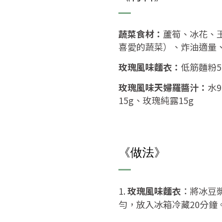
蔬菜食材：
蘆筍、冰花、
喜愛的蔬菜）、炸油適量
玫瑰風味麵衣：
低筋麵粉5
玫瑰風味天婦羅醬汁：
水
15g、玫瑰純露15g
《做法》
1.
玫瑰風味麵衣
：將冰豆
勻，放入冰箱冷藏20分鐘