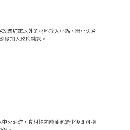
將玫瑰純露以外的材料放入小鍋，開小火煮
放涼後加入玫瑰純露。
，以中火油炸，食材快熟時油泡變少後即可撈
油份。