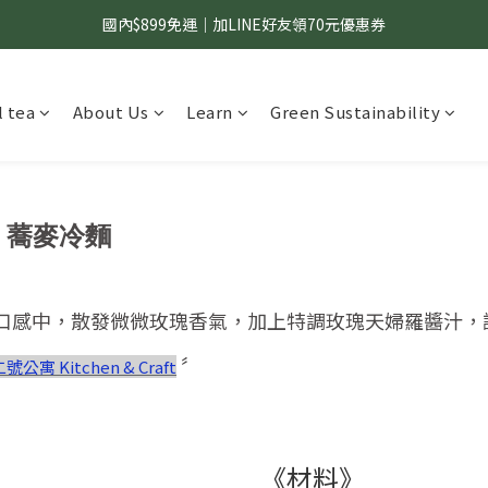
國內$899免運｜加LINE好友領70元優惠券
國內$899免運｜加LINE好友領70元優惠券
訂單滿$1,200｜送好日隨行冷水瓶 (贈完為止)
 tea
About Us
Learn
Green Sustainability
國內$899免運｜加LINE好友領70元優惠券
 蕎麥冷麵
口感中，散發微微玫瑰香氣，加上特調玫瑰天婦羅醬汁，
〞
號公寓 Kitchen & Craft
《材料》