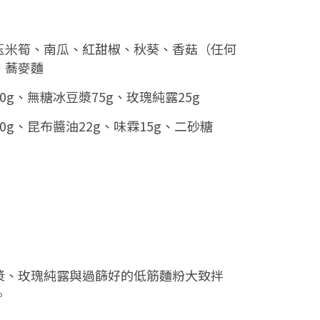
玉米筍、南瓜、紅甜椒、秋葵、香菇（任何
、蕎麥麵
0g、無糖冰豆漿75g、玫瑰純露25g
90g、昆布醬油22g、味霖15g、二砂糖
漿、玫瑰純露與過篩好的低筋麵粉大致拌
。