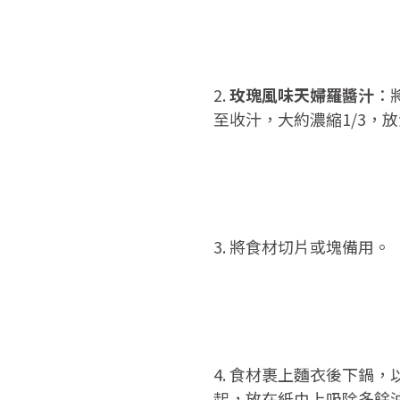
2.
玫瑰風味天婦羅醬汁
：
至收汁，大約濃縮1/3，
3. 將食材切片或塊備用。
4. 食材裹上麵衣後下鍋
起，放在紙巾上吸除多餘