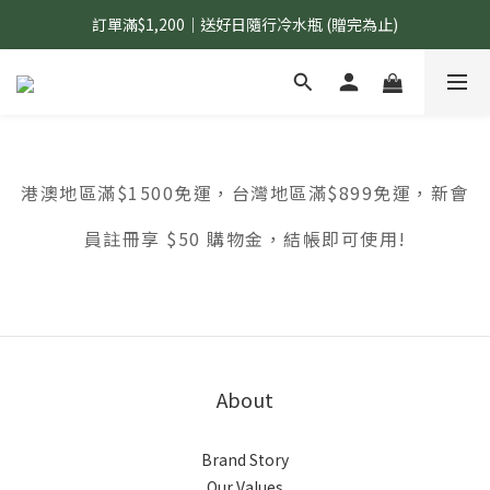
訂單滿$1,200｜送好日隨行冷水瓶 (贈完為止)
國內$899免運｜加LINE好友領70元優惠券
國內$899免運｜加LINE好友領70元優惠券
港澳地區滿$1500免運，台灣地區滿$899免運，新會
員註冊享 $50 購物金，結帳即可使用!
About
Brand Story
Our Values