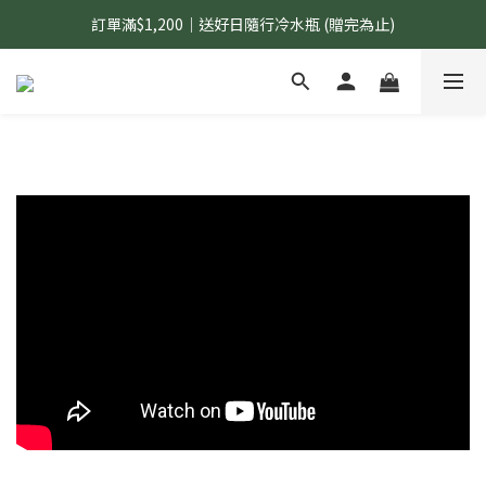
訂單滿$1,200｜送好日隨行冷水瓶 (贈完為止)
國內$899免運｜加LINE好友領70元優惠券
國內$899免運｜加LINE好友領70元優惠券