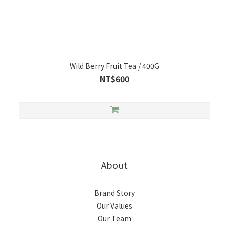
Wild Berry Fruit Tea / 400G
NT$600
About
Brand Story
Our Values
Our Team