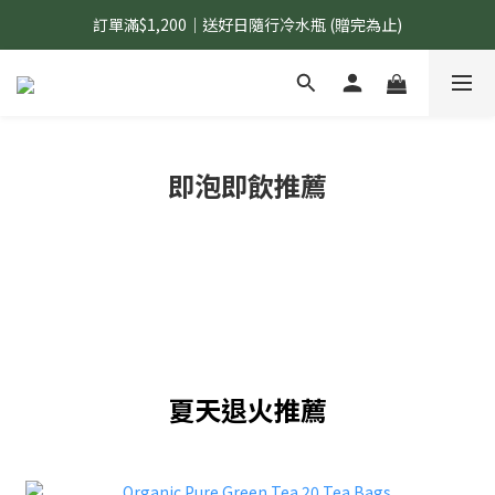
訂單滿$1,200｜送好日隨行冷水瓶 (贈完為止)
國內$899免運｜加LINE好友領70元優惠券
國內$899免運｜加LINE好友領70元優惠券
即泡即飲推薦
夏天退火推薦