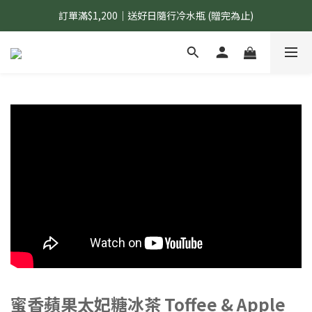
訂單滿$1,200｜送好日隨行冷水瓶 (贈完為止)
國內$899免運｜加LINE好友領70元優惠券
國內$899免運｜加LINE好友領70元優惠券
蜜香蘋果太妃糖冰茶 Toffee & Apple