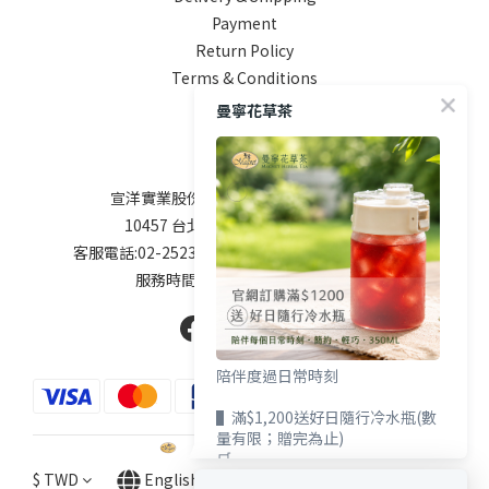
Payment
Return Policy
Terms & Conditions
曼寧花草茶
Contact
宣洋實業股份有限公司 / 統編 84747208
10457 台北市南京東路二段76號9樓
客服電話:02-25238800 service@magnet.com.tw
服務時間: 周一到周五9:00-17:00
陪伴度過日常時刻
▌滿$1,200送好日隨行冷水瓶(數
量有限；贈完為止)
🛒
$
TWD
English
https://shop.magnet.com.tw/pages