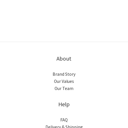
About
Brand Story
Our Values
Our Team
Help
FAQ
Delivery & Shipping