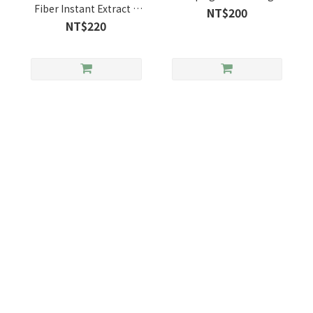
Fiber Instant Extract 8
NT$200
pcs
NT$220