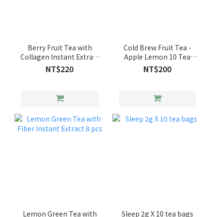
Berry Fruit Tea with
Cold Brew Fruit Tea -
Collagen Instant Extract
Apple Lemon 10 Tea
8 pcs
Bags
NT$220
NT$200
Lemon Green Tea with
Sleep 2g X 10 tea bags