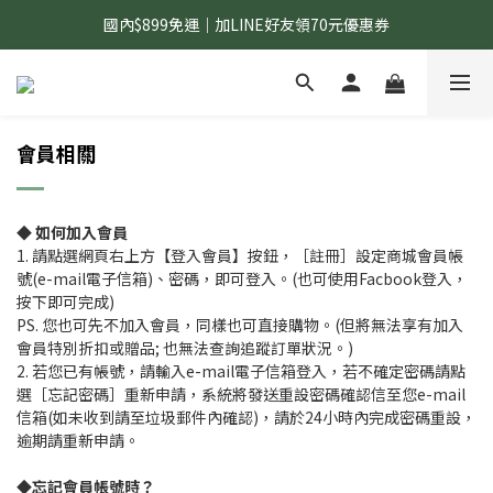
國內$899免運｜加LINE好友領70元優惠券
國內$899免運｜加LINE好友領70元優惠券
訂單滿$1,200｜送好日隨行冷水瓶 (贈完為止)
國內$899免運｜加LINE好友領70元優惠券
會員相關
◆ 如何加入會員
1. 請點選網頁右上方【登入會員】按鈕，［註冊］設定商城會員帳
號(e-mail電子信箱)、密碼，即可登入。(也可使用Facbook登入，
按下即可完成)
PS. 您也可先不加入會員，同樣也可直接購物。(但將無法享有加入
會員特別折扣或贈品; 也無法查詢追蹤訂單狀況。)
2. 若您已有帳號，請輸入e-mail電子信箱登入，若不確定密碼請點
選［忘記密碼］重新申請，系統將發送重設密碼確認信至您e-mail
信箱(如未收到請至垃圾郵件內確認)，請於24小時內完成密碼重設，
逾期請重新申請。
◆忘記會員帳號時？