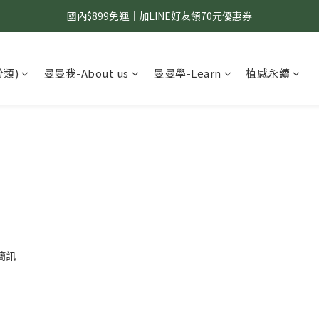
國內$899免運｜加LINE好友領70元優惠券
國內$899免運｜加LINE好友領70元優惠券
訂單滿$1,200｜送好日隨行冷水瓶 (贈完為止)
分類)
曼曼我-About us
曼曼學-Learn
植感永續
國內$899免運｜加LINE好友領70元優惠券
簡訊