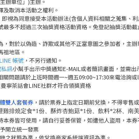
「主辦單位」)主辦。
解釋及取消本活動之權利。
同時，即視為同意接受本活動辦法(含個人資料相關之蒐集、
最多不超過三次抽獎資格活動資格。免登記抽獎活動截止時間為2
行為，對於以偽造、詐欺或其他不正當意圖之參加者，主
馬祖地區。
INE 帳號
，不另行通知。
帳號私訊
小幫手出示中獎通知E-MAIL或者簡訊畫面，並需
動相關問題請於上班時間週一~週五09:00~17:30來電洽詢或l
曼寧茶話會LINE社群才符合領獎資格
體
雙人套餐券
，請
於票券上指定日期前兌換，不得零售
哩雞排燒定食*1份、
酥炸杏鮑菇*1份、
飲料*2杯、南美
持本券皆可使用，請自行妥善保管，如遭他人盜用，本券
予開立統一發票
錄之狀態為準，依兌換商家系統端資訊為準。