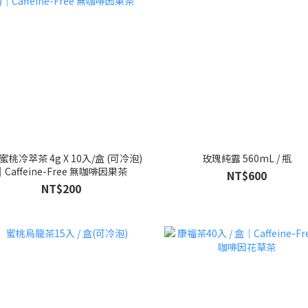
蜜桃冷萃茶 4g X 10入/盒 (可冷泡)
玫瑰純露 560mL / 瓶
｜Caffeine-Free 無咖啡因果茶
NT$600
NT$200