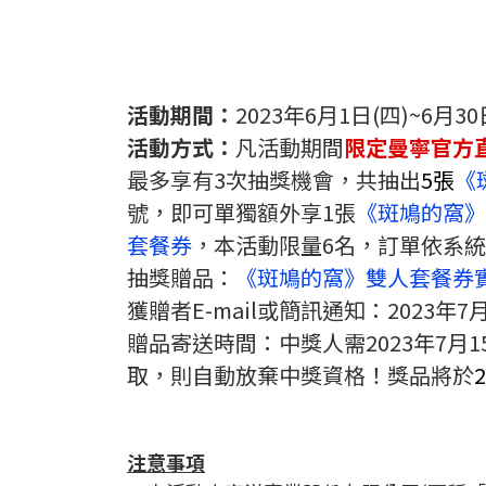
活動期間：
2023年6月1日(四
)~6月30
活動方式：
凡活動期間
限定曼寧官方
最多享有3次抽獎機會，共抽出
5張
《
號，即可單獨額外享1張
《
斑鳩的窩》
套餐券
，本活動限量6名，訂單依系
抽獎贈品：
《
斑鳩的窩》
雙人套餐券
獲贈者E-mail或簡訊通知：2023年
贈品寄送時間：中獎人需2023年7月1
取，則自動放棄中獎資格！獎品將於
注意事項