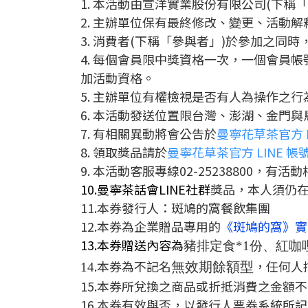
1. 本活動由宣洋實業股份有限公司(下稱
2. 主辦單位保有最終修改、變更、活動
3. 消費者(下稱「參與者」)於參加之
4. 每個會員限中獎資格一次，一個會員帳號
加活動資格。
5. 主辦單位有權檢視是否有人為操作之
6. 本活動發送位置限台灣、澎湖
、金門
與
7. 有相關異動將會公告於
曼寧花草茶官方 L
8. 領取獎品請於
曼寧花草茶
官方 LINE 
9. 本活動客服專線02-25238800，有活
1
0.曼寧茶話會LINE社群
獎品，本人須仍在
11.本券發行人：斑鳩的窩餐飲集團
12.本券為企業贈品專用的
《
斑鳩的窩》
實
13.本券贈送內容為
豬排定食*1份、
紅咖
.本券為不記名
，任何人
無效期餘額型
14
15
.
本券所兌換之商品或折抵消費之金額不
16.
本券有效與否，以發行人票券系統所記