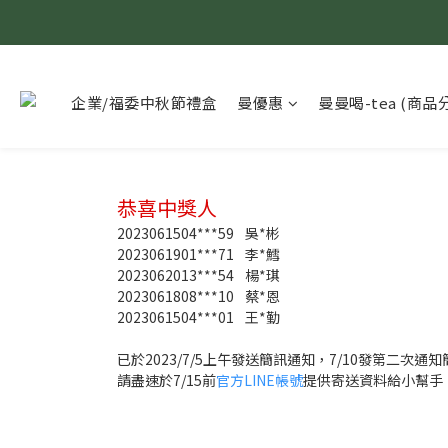
企業/福委中秋節禮盒
曼優惠
曼曼喝-tea (商品
恭喜中獎人
2023061504***59
吳*彬
2023061901***71
李*鱈
2023062013***54
楊*琪
2023061808***10
蔡*恩
2023061504***01
王*勤
已於2023/7/5上午發送簡訊通知，7/10發第二次通知
請盡速於7/15前
官方LINE帳號
提供寄送資料給小幫手