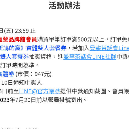
活動辦法
日(五) 23:59 止
直營品牌館會員
購買單筆訂單滿500元以上，訂單
斑鳩的窩》實體雙人套餐券
，若加入
曼寧茶話會Lin
雙人套餐券
抽獎資格，進
曼寧茶話會LINE社群
中獎
統訂單時間為準。
實體
卷
(市價：947元)
7月10日通知中獎人
5日前至
LINE@官方帳號
提供中獎通知截圖、會員
2023年
7月20日前以郵局掛號寄出。