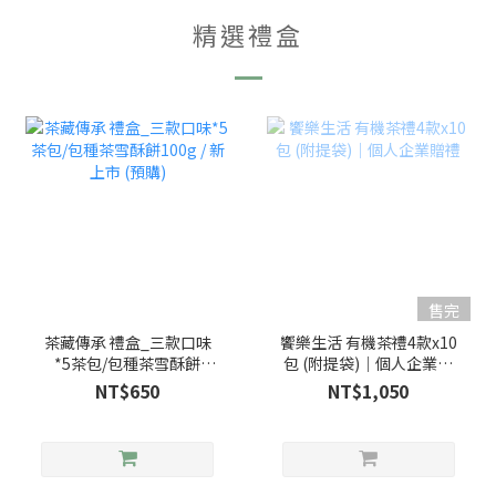
精選禮盒
售完
茶藏傳承 禮盒_三款口味
饗樂生活 有機茶禮4款x10
*5茶包/包種茶雪酥餅
包 (附提袋)｜個人企業贈
100g / 新上市 (預購)
禮
NT$650
NT$1,050