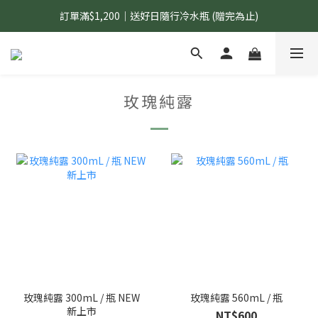
訂單滿$1,200｜送好日隨行冷水瓶 (贈完為止)
國內$899免運｜加LINE好友領70元優惠券
國內$899免運｜加LINE好友領70元優惠券
玫瑰純露
玫瑰純露 300mL / 瓶 NEW
玫瑰純露 560mL / 瓶
新上市
NT$600