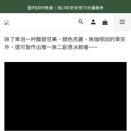
國內$899免運｜加LINE好友領70元優惠券
國內$899免運｜加LINE好友領70元優惠券
訂單滿$1,200｜送好日隨行冷水瓶 (贈完為止)
國內$899免運｜加LINE好友領70元優惠券
除了單泡一杯酸甜甘美、顏色亮麗、無咖啡因的果茶
外，還可製作出獨一無二創意冰飲喔~~~