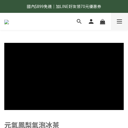
國內$899免運｜加LINE好友領70元優惠券
國內$899免運｜加LINE好友領70元優惠券
訂單滿$1,200｜送好日隨行冷水瓶 (贈完為止)
國內$899免運｜加LINE好友領70元優惠券
元氣鳳梨氣泡冰茶