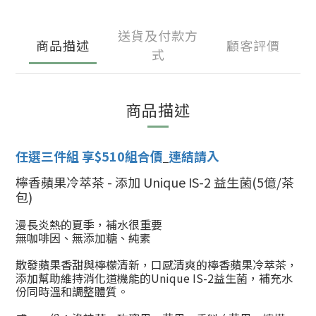
送貨及付款方
商品描述
顧客評價
式
商品描述
任選三件組 享$510組合價
連結請入
檸香蘋果冷萃茶 -
添加 Unique IS-2 益生菌
(5億/茶
包)
漫長炎熱的夏季，
補水很重要
無咖啡因、無添加糖、純素
散發
蘋果香甜與檸檬清新，口感清爽的檸香蘋果冷萃茶，
添加幫助維持消化道機能的Unique IS-2益生菌，補充水
份同時溫和調整體質。