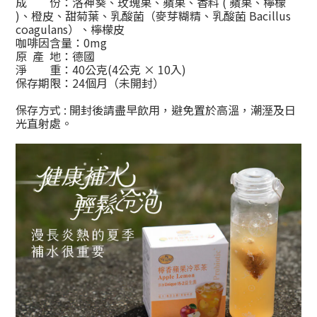
成 份：
洛神葵、玫瑰果、蘋果、香料 ( 蘋果、檸檬
)、橙皮、
甜菊葉、乳酸菌（麥芽糊精、乳酸菌
Bacillus
coagulans
）、
檸檬皮
咖啡因含量：0mg
原 產 地：德國
淨 重：40公克(4公克 × 10入)
保存期限：24個月（未開封）
保存方式 : 開封後請盡早飲用，避免置於高溫，潮溼及日
光直射處。