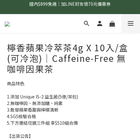
訂單滿$1,200｜送好日隨行冷水瓶 (贈完為止)
國內$899免運｜加LINE好友領70元優惠券
國內$899免運｜加LINE好友領70元優惠券
檸香蘋果冷萃茶4g X 10入/盒
(可冷泡)｜Caffeine-Free 無
咖啡因果茶
商品特色
1.添加 Unique IS-2 益生菌(5億/茶包)
2.無咖啡因、無添加糖、純素
3.散發蘋果香甜與檸檬清新
4.SGS檢驗合格
5.下方連結任選三件組 享$510組合價
【出貨公告】