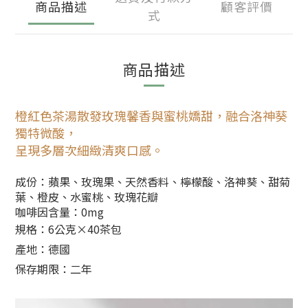
商品描述
顧客評價
式
商品描述
橙紅色茶湯散發玫瑰馨香與蜜桃嬌甜，融合洛神葵
獨特微酸，
呈現多層次細緻清爽口感。
成份：
蘋果、玫瑰果
、天然香料、
檸檬酸、洛神葵、甜菊
葉、橙皮、水蜜桃、玫瑰花瓣
咖啡因含量：0mg
規格：6公克×40茶包
產地：德國
保存期限
：二年