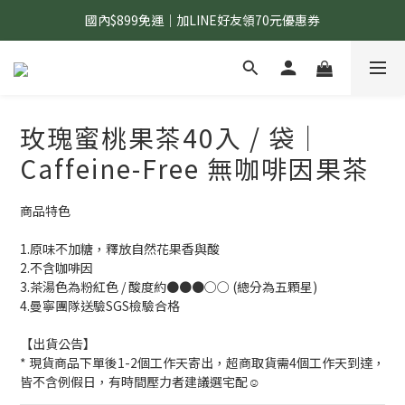
國內$899免運｜加LINE好友領70元優惠券
國內$899免運｜加LINE好友領70元優惠券
訂單滿$1,200｜送好日隨行冷水瓶 (贈完為止)
國內$899免運｜加LINE好友領70元優惠券
玫瑰蜜桃果茶40入 / 袋｜
Caffeine-Free 無咖啡因果茶
商品特色
1.原味不加糖，釋放自然花果香與酸
2.不含咖啡因
3.茶湯色為粉紅色 / 酸度約●●●○○ (總分為五顆星)
4.曼寧團隊送驗SGS檢驗合格
【出貨公告】
* 現貨商品下單後1-2個工作天寄出，超商取貨需4個工作天到達，
皆不含例假日，有時間壓力者建議選宅配☺️