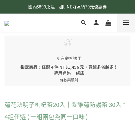
國內$899免運｜加LINE好友領70元優惠券
國內$899免運｜加LINE好友領70元優惠券
訂單滿$1,200｜送好日隨行冷水瓶 (贈完為止)
國內$899免運｜加LINE好友領70元優惠券
所有顧客適用
指定商品：任選 4 件 NT$1,456 元，買越多省越多！
適用通路：
網店
條款與細則
菊花決明子枸杞茶20入｜紫錐菊防護茶 30入 *
4組任選 ( 一組兩包為同一口味 )