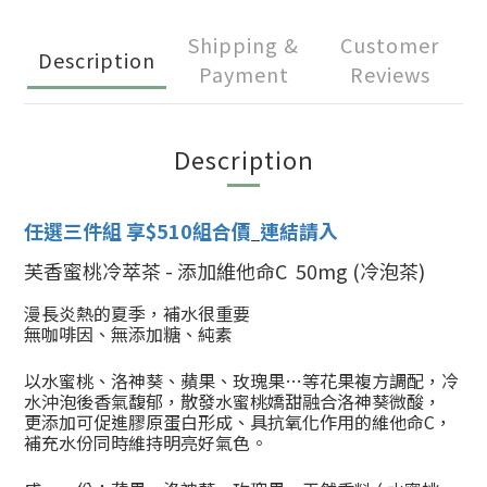
Shipping &
Customer
Description
Payment
Reviews
Description
任選三件組 享$510組合價
連結請入
芙香蜜桃冷萃茶 -
添加維他命C 50mg (冷泡茶)
漫長炎熱的夏季，
補水很重要
無咖啡因、無添加糖、純素
以
水蜜桃、洛神葵、蘋果、玫瑰果…等花果複方調配
，
冷
水沖泡後香氣馥郁，散發水蜜桃嬌甜融合洛神葵微酸，
更添加可促進膠原蛋白形成、具抗氧化作用的維他命C，
補充水份同時維持明亮好氣色。