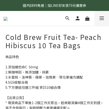
國內$899免運｜加LINE好友領70元優惠券
國內$899免運｜加LINE好友領70元優惠券
訂單滿$1,200｜送好日隨行冷水瓶 (贈完為止)
國內$899免運｜加LINE好友領70元優惠券
Cold Brew Fruit Tea- Peach
Hibiscus 10 Tea Bags
商品特色
1.添加維他命C  50mg 
2.無咖啡因、無添加糖、純素
3.水蜜桃、洛神葵、蘋果、玫瑰果…等花果複方調配
4.SGS檢驗合格
5.下方連結任選三件組 享$510組合價
【出貨公告】
* 現貨商品下單後1-2個工作天寄出，超商取貨需4個工作天到達，
皆不含例假日，有時間壓力者建議選宅配☺️