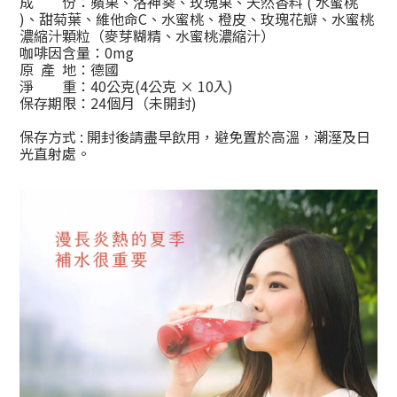
成 份：蘋果、洛神葵、玫瑰果、天然香料 ( 水蜜桃
)、
甜菊葉、維他命C、水蜜桃、橙皮、玫瑰花瓣、
水蜜桃
濃縮汁顆粒（麥芽糊精、水蜜桃濃縮汁）
咖啡因含量：0mg
原 產 地：德國
淨 重：40公克(4公克 × 10入)
保存期限：24個月（未開封)
保存方式 : 開封後請盡早飲用，避免置於高溫，潮溼及日
光直射處。