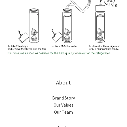
About
Brand Story
Our Values
Our Team