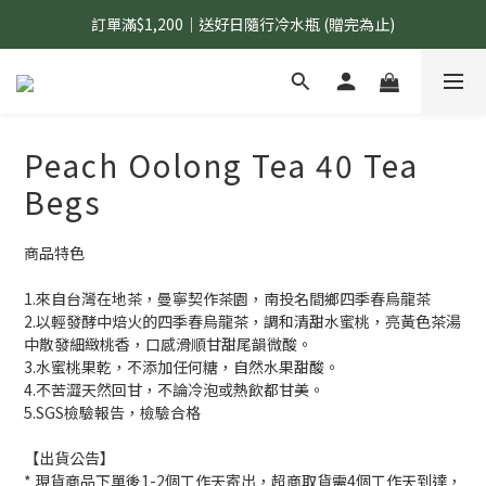
訂單滿$1,200｜送好日隨行冷水瓶 (贈完為止)
國內$899免運｜加LINE好友領70元優惠券
國內$899免運｜加LINE好友領70元優惠券
Peach Oolong Tea 40 Tea
Begs
商品特色
1.來自台灣在地茶，曼寧契作茶園，南投名間鄉四季春烏龍茶
2.以輕發酵中焙火的四季春烏龍茶，調和清甜水蜜桃，亮黃色茶湯
中散發細緻桃香，口感滑順甘甜尾韻微酸。
3.水蜜桃果乾，不添加任何糖，自然水果甜酸。
4.不苦澀天然回甘，不論冷泡或熱飲都甘美。
5.SGS檢驗報告，檢驗合格
【出貨公告】
* 現貨商品下單後1-2個工作天寄出，超商取貨需4個工作天到達，