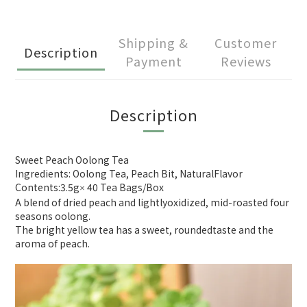
Shipping &
Customer
Description
Payment
Reviews
Description
Sweet Peach Oolong Tea
Ingredients: Oolong Tea, Peach Bit, NaturalFlavor
Contents:3.5g
40 Tea Bags/Box
×
A blend of dried peach and lightlyoxidized, mid-roasted four
seasons oolong.
The bright yellow tea has a sweet, roundedtaste and the
aroma of peach.