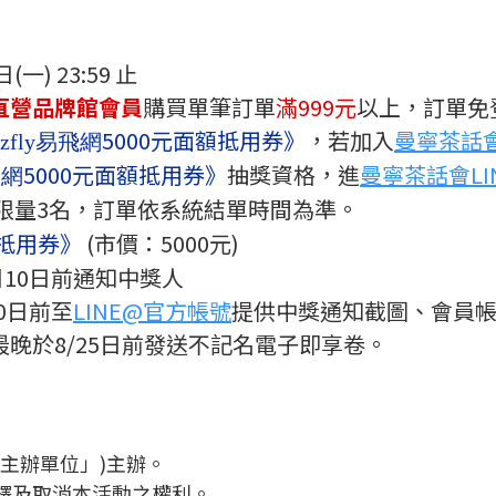
日(一) 23:59 止
直營品牌館會員
購買單筆訂單
滿999元
以上，訂單免
5000元面額抵用券》
，若加入
曼寧茶話會
ezfly易飛網
5000元面額抵用券》
抽獎資格，進
曼寧茶話會LI
飛網
限量3名，訂單依系統結單時間為準。
額抵用券》
(市價：5000元)
8月10日前通知中獎人
0日前至
LINE@官方帳號
提供中獎通知截圖、會員
晚於8/25日前發送不記名電子即享卷。
「主辦單位」)主辦。
解釋及取消本活動之權利。