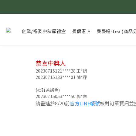
企業/福委中秋節禮盒
曼優惠
曼曼喝-tea (商品
恭喜中獎人
20230715121****28 王*娟
20230715133****01 陳*萍
(社群茶話會)
20230715053****50 郭*惠
請盡速於8/20前
官方LINE帳號
核對訂單資訊並