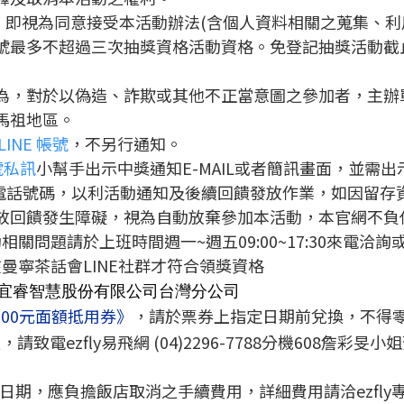
同時，即視為同意接受本活動辦法(含個人資料相關之蒐集、
最多不超過三次抽獎資格活動資格。免登記抽獎活動截止時間為2
行為，對於以偽造、詐欺或其他不正當意圖之參加者，主
與馬祖地區。
INE 帳號
，不另行通知。
號私訊
小幫手出示中獎通知E-MAIL或者簡訊畫面，並需
動電話號碼，以利活動通知及後續回饋發放作業，如因留存
放回饋發生障礙，視為自動放棄參加本活動，本官網不負
活動相關問題請於上班時間週一~週五09:00~17:30來電洽詢
曼寧茶話會LINE社群才符合領獎資格
 新加坡商宜睿智慧股份有限公司台灣分公司
000元面額抵用券》
，請於票券上指定日期前兌換，不得
請致電ezfly易飛網 (04)2296-7788分機608詹
日期，應負擔飯店取消之手續費用，詳細費用請洽ezfly