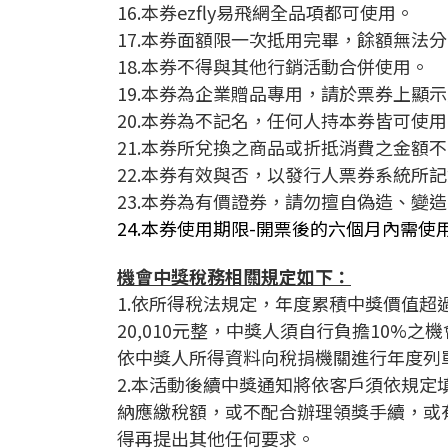
16.本券ezfly易飛網全品項都可使用。
17.本券面額限一次抵用完畢，餘額無法
18.本券不得與其他行銷活動合併使用。
19.本券為企業贈品專用，請於票券上顯
20.本券為不記名，任何人持本券皆可使
21.本券所兌換之商品或折抵消費之金額
22.本券有效與否，以發行人票券系統所
23.本券為有價證券，請勿擅自偽造、變
24.本券使用期限-開票後的六個月內需使
機會中獎稅務相關規定如下：
1.依所得稅法規定，年度累積中獎價值超
20,010元整，中獎人須自行負擔10
依中獎人所得資料向稅捐機關進行年度列
2.本活動後續中獎通知將依客戶須依規
納應繳稅額，或不配合辦理領獎手續，或
得再提出其他任何要求。