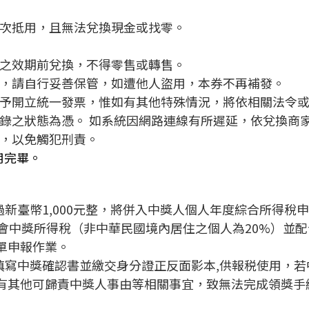
分次抵用，且無法兌換現金或找零。
示之效期前兌換，不得零售或轉售。
用，請自行妥善保管，如遭他人盜用，本券不再補發。
不予開立統一發票，惟如有其他特殊情況，將依相關法令
記錄之狀態為憑。 如系統因網路連線有所遲延，依兌換商
造，以免觸犯刑責。
用完畢。
過新臺幣1,000元整，將併入中獎人個人年度綜合所得
%之機會中獎所得稅（非中華民國境內居住之個人為20%）
單申報作業。
定填寫中獎確認書並繳交身分證正反面影本,供報税使用，
有其他可歸責中獎人事由等相關事宜，致無法完成領獎手