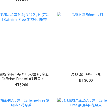
蜜桃冷萃茶 4g X 10入/盒 (可冷泡)
玫瑰純露 560mL / 瓶
｜Caffeine-Free 無咖啡因果茶
NT$600
NT$200