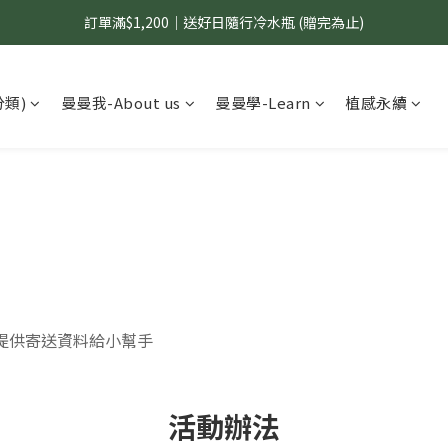
訂單滿$1,200｜送好日隨行冷水瓶 (贈完為止)
國內$899免運｜加LINE好友領70元優惠券
國內$899免運｜加LINE好友領70元優惠券
分類)
曼曼我-About us
曼曼學-Learn
植感永續
提供寄送資料給小幫手
活動辦法