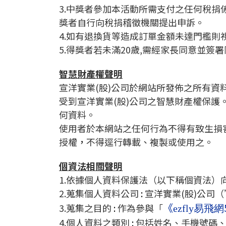
3.中獎者參加本活動所需支付之任何稅
獎者自行向稅捐稽徵機關提出申訴。
4.如有退換貨等造成訂單金額未達門檻則
5.得獎者若未滿20歲,需經家長同意並
智慧財產權聲明
宣洋實業(股)公司於網站所發佈之所有資
受到宣洋實業(股)公司之智慧財產權保護
何資料。
使用者於本網站之任何行為不得有致生損
授權
，
不得逕行轉載、複製或使用之。
個資法相關聲明
1.依據個人資料保護法（以下稱個資法
2.蒐集個人資料公司
:
宣洋實業(股)公司
《
3.蒐集之目的
:
作為參與「
ezfly易飛網
4.個人資料之類別
:
包括姓名、手機號碼、