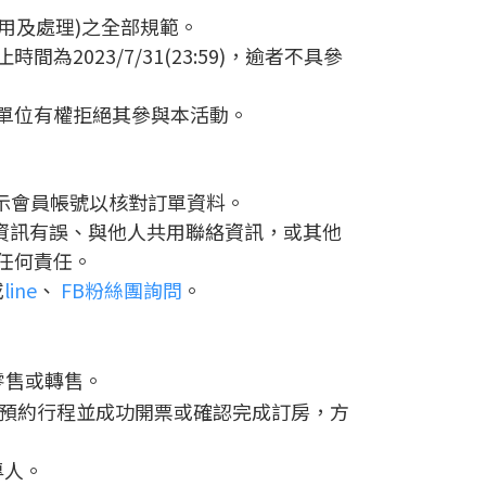
利用及處理)之全部規範。
023/7/31(23:59)，逾者不具參
辦單位有權拒絕其參與本活動。
出示會員帳號以核對訂單資料。
資訊有誤、與他人共用聯絡資訊，或其他
任何責任。
或
line
、
FB粉絲團詢問
。
零售或轉售。
彩旻小姐預約行程並成功開票或確認完成訂房，方
專人。