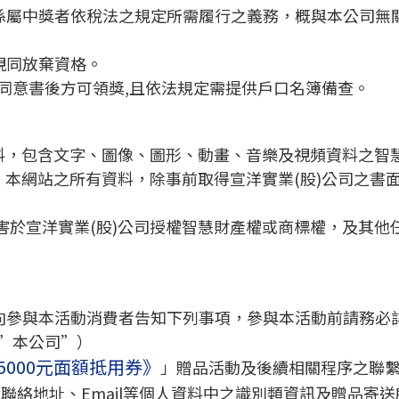
捐係屬中獎者依稅法之規定所需履行之義務，概與本公司無
視同放棄資格。
簽署同意書後方可領獎,且依法規定需提供戶口名簿備查。
料，包含文字、圖像、圖形、動畫、音樂及視頻資料之智慧
。本網站之所有資料，除事前取得宣洋實業(股)公司之書
害於宣洋實業(股)公司授權智慧財產權或商標權，及其他
）向參與本活動消費者告知下列事項，參與本活動前請務必
（”本公司”）
5000元面額抵用券》
」贈品活動及後續相關程序之聯
聯絡地址、Email等個人資料中之識別類資訊及贈品寄