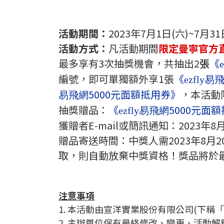
活動期間：
2023年7月1日(六
)~7月31
活動方式：
凡活動期間
限定曼寧官方
最多享有3次抽獎機會，共抽出2
張
《
編號，即可單獨額外享1張
《
ezfly易
5000元面額抵用券》
，本活動
易飛網
抽獎贈品：
《
5000元面
ezfly易飛網
獲贈者E-mail或簡訊通知：2023年
贈品寄送時間：中獎人需2023年8月2
取，則自動放棄中獎資格！獎品將於最
注意事項
1. 本活動由宣洋實業股份有限公司(下稱
2. 主辦單位保有最終修改、變更、活動