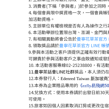
3. 消費者(下稱「參與者」)於參加之
4. 每個會員限中獎資格一次，一個會員帳號
加活動資格。
5. 主辦單位有權檢視是否有人為操作之
6. 本活動舉辦位置限台灣、澎湖、金門
7. 有相關異動將會公告於
曼寧花草茶官方 L
8. 領取獎品請於
曼寧花草茶官方 LINE 帳
9.參與本活動之客戶須提供正確有效行
可歸責於參與活動客戶之事由致通知或發
10. 本活動客服專線02-25238800，有
11.曼寧茶話會LINE社群
獎品，本人須仍在
12.本券發行人：
Edenred Taiwan
13.本券為企業贈品專用的
《
5
ezfly易飛網
14.兌換方式：使用本券請於出發日前30天，
可使用。
15.旅客如因個人因素取消訂房或更改住宿