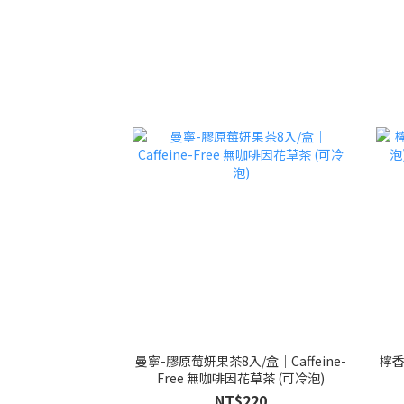
曼寧-膠原莓妍果茶8入/盒｜Caffeine-
檸香
Free 無咖啡因花草茶 (可冷泡)
NT$220